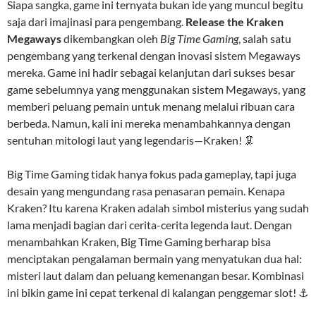
Siapa sangka, game ini ternyata bukan ide yang muncul begitu
saja dari imajinasi para pengembang.
Release the Kraken
Megaways
dikembangkan oleh
Big Time Gaming
, salah satu
pengembang yang terkenal dengan inovasi sistem Megaways
mereka. Game ini hadir sebagai kelanjutan dari sukses besar
game sebelumnya yang menggunakan sistem Megaways, yang
memberi peluang pemain untuk menang melalui ribuan cara
berbeda. Namun, kali ini mereka menambahkannya dengan
sentuhan mitologi laut yang legendaris—Kraken! 🦑
Big Time Gaming tidak hanya fokus pada gameplay, tapi juga
desain yang mengundang rasa penasaran pemain. Kenapa
Kraken? Itu karena Kraken adalah simbol misterius yang sudah
lama menjadi bagian dari cerita-cerita legenda laut. Dengan
menambahkan Kraken, Big Time Gaming berharap bisa
menciptakan pengalaman bermain yang menyatukan dua hal:
misteri laut dalam dan peluang kemenangan besar. Kombinasi
ini bikin game ini cepat terkenal di kalangan penggemar slot! ⚓