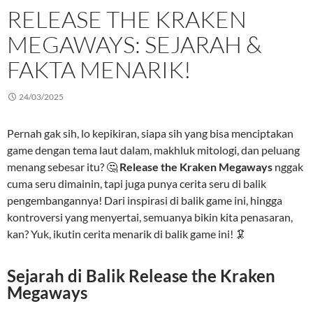
RELEASE THE KRAKEN
MEGAWAYS: SEJARAH &
FAKTA MENARIK!
24/03/2025
Pernah gak sih, lo kepikiran, siapa sih yang bisa menciptakan
game dengan tema laut dalam, makhluk mitologi, dan peluang
menang sebesar itu? 🤔
Release the Kraken Megaways
nggak
cuma seru dimainin, tapi juga punya cerita seru di balik
pengembangannya! Dari inspirasi di balik game ini, hingga
kontroversi yang menyertai, semuanya bikin kita penasaran,
kan? Yuk, ikutin cerita menarik di balik game ini! 🦑
Sejarah di Balik
Release the Kraken
Megaways