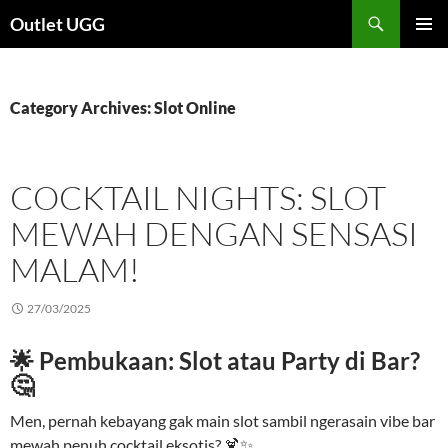
Skip
Outlet UGG
to
PRIMAR
content
MENU
Category Archives: Slot Online
COCKTAIL NIGHTS: SLOT
MEWAH DENGAN SENSASI
MALAM!
27/03/2025
🌟 Pembukaan: Slot atau Party di Bar?
🤔
Men, pernah kebayang gak main slot sambil ngerasain vibe bar
mewah penuh cocktail eksotis? 🍹✨