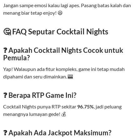
Jangan sampe emosi kalau lagi apes. Pasang batas kalah dan
menang biar tetap enjoy! 😆
🤔 FAQ Seputar Cocktail Nights
❓ Apakah Cocktail Nights Cocok untuk
Pemula?
Yap! Walaupun ada fitur kompleks, game ini tetap mudah
dipahami dan seru dimainkan. 🎰
❓ Berapa RTP Game Ini?
Cocktail Nights punya RTP sekitar
96.75%
, jadi peluang
menangnya lumayan gede! 💰
❓ Apakah Ada Jackpot Maksimum?