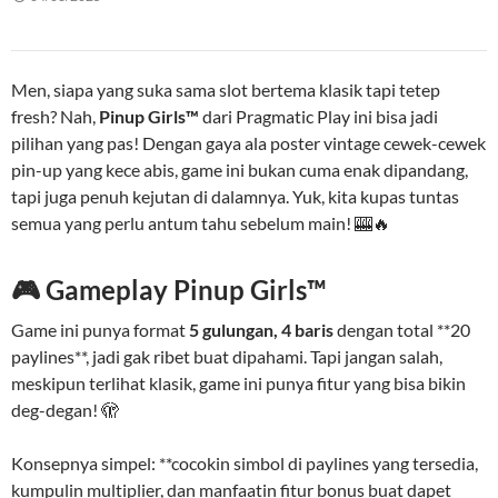
Men, siapa yang suka sama slot bertema klasik tapi tetep
fresh? Nah,
Pinup Girls™
dari Pragmatic Play ini bisa jadi
pilihan yang pas! Dengan gaya ala poster vintage cewek-cewek
pin-up yang kece abis, game ini bukan cuma enak dipandang,
tapi juga penuh kejutan di dalamnya. Yuk, kita kupas tuntas
semua yang perlu antum tahu sebelum main! 🎰🔥
🎮 Gameplay Pinup Girls™
Game ini punya format
5 gulungan, 4 baris
dengan total **20
paylines**, jadi gak ribet buat dipahami. Tapi jangan salah,
meskipun terlihat klasik, game ini punya fitur yang bisa bikin
deg-degan! 🫣
Konsepnya simpel: **cocokin simbol di paylines yang tersedia,
kumpulin multiplier, dan manfaatin fitur bonus buat dapet