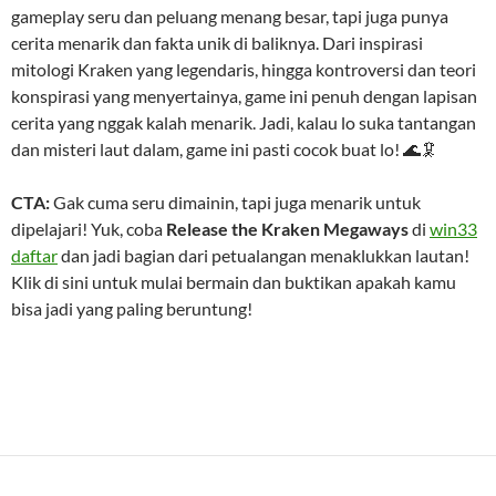
gameplay seru dan peluang menang besar, tapi juga punya
cerita menarik dan fakta unik di baliknya. Dari inspirasi
mitologi Kraken yang legendaris, hingga kontroversi dan teori
konspirasi yang menyertainya, game ini penuh dengan lapisan
cerita yang nggak kalah menarik. Jadi, kalau lo suka tantangan
dan misteri laut dalam, game ini pasti cocok buat lo! 🌊🦑
CTA:
Gak cuma seru dimainin, tapi juga menarik untuk
dipelajari! Yuk, coba
Release the Kraken Megaways
di
win33
daftar
dan jadi bagian dari petualangan menaklukkan lautan!
Klik di sini untuk mulai bermain dan buktikan apakah kamu
bisa jadi yang paling beruntung!