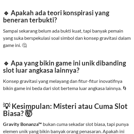
🔹 Apakah ada teori konspirasi yang
beneran terbukti?
Sampai sekarang belum ada bukti kuat, tapi banyak pemain
yang suka berspekulasi soal simbol dan konsep gravitasi dalam
game ini. 🤔
🔹 Apa yang bikin game ini unik dibanding
slot luar angkasa lainnya?
Konsep gravitasi yang melayang dan fitur-fitur inovatifnya
bikin game ini beda dari slot bertema luar angkasa lainnya. 🌀
💡 Kesimpulan: Misteri atau Cuma Slot
Biasa? 🤯
Gravity Bonanza™
bukan cuma sekadar slot biasa, tapi punya
elemen unik yang bikin banyak orang penasaran. Apakah ini