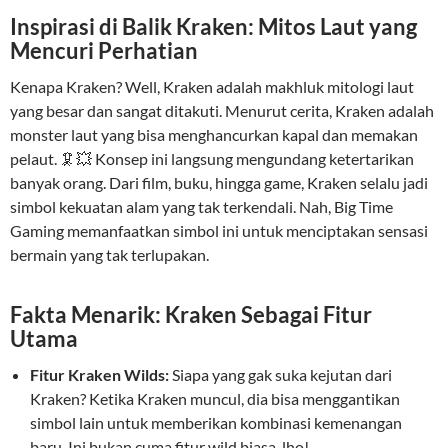
Inspirasi di Balik Kraken: Mitos Laut yang
Mencuri Perhatian
Kenapa Kraken? Well, Kraken adalah makhluk mitologi laut
yang besar dan sangat ditakuti. Menurut cerita, Kraken adalah
monster laut yang bisa menghancurkan kapal dan memakan
pelaut. 🦑💥 Konsep ini langsung mengundang ketertarikan
banyak orang. Dari film, buku, hingga game, Kraken selalu jadi
simbol kekuatan alam yang tak terkendali. Nah, Big Time
Gaming memanfaatkan simbol ini untuk menciptakan sensasi
bermain yang tak terlupakan.
Fakta Menarik: Kraken Sebagai Fitur
Utama
Fitur Kraken Wilds:
Siapa yang gak suka kejutan dari
Kraken? Ketika Kraken muncul, dia bisa menggantikan
simbol lain untuk memberikan kombinasi kemenangan
baru. Ini bukan cuma fitur wild biasa, lho!