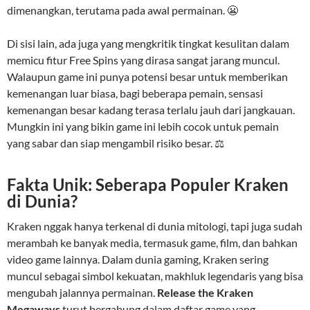
dimenangkan, terutama pada awal permainan. 😬
Di sisi lain, ada juga yang mengkritik tingkat kesulitan dalam
memicu fitur Free Spins yang dirasa sangat jarang muncul.
Walaupun game ini punya potensi besar untuk memberikan
kemenangan luar biasa, bagi beberapa pemain, sensasi
kemenangan besar kadang terasa terlalu jauh dari jangkauan.
Mungkin ini yang bikin game ini lebih cocok untuk pemain
yang sabar dan siap mengambil risiko besar. ⚖️
Fakta Unik: Seberapa Populer Kraken
di Dunia?
Kraken nggak hanya terkenal di dunia mitologi, tapi juga sudah
merambah ke banyak media, termasuk game, film, dan bahkan
video game lainnya. Dalam dunia gaming, Kraken sering
muncul sebagai simbol kekuatan, makhluk legendaris yang bisa
mengubah jalannya permainan.
Release the Kraken
Megaways
turut bergabung dalam daftar game yang