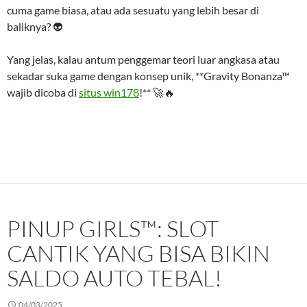
cuma game biasa, atau ada sesuatu yang lebih besar di
baliknya? 👽
Yang jelas, kalau antum penggemar teori luar angkasa atau
sekadar suka game dengan konsep unik, **Gravity Bonanza™
wajib dicoba di
situs win178
!** 🚀🔥
PINUP GIRLS™: SLOT
CANTIK YANG BISA BIKIN
SALDO AUTO TEBAL!
04/03/2025