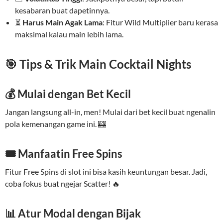
kesabaran buat dapetinnya.
⏳
Harus Main Agak Lama
: Fitur Wild Multiplier baru kerasa
maksimal kalau main lebih lama.
🎯 Tips & Trik Main Cocktail Nights
💰 Mulai dengan Bet Kecil
Jangan langsung all-in, men! Mulai dari bet kecil buat ngenalin
pola kemenangan game ini. 🎰
🎟️ Manfaatin Free Spins
Fitur Free Spins di slot ini bisa kasih keuntungan besar. Jadi,
coba fokus buat ngejar Scatter! 🔥
📊 Atur Modal dengan Bijak