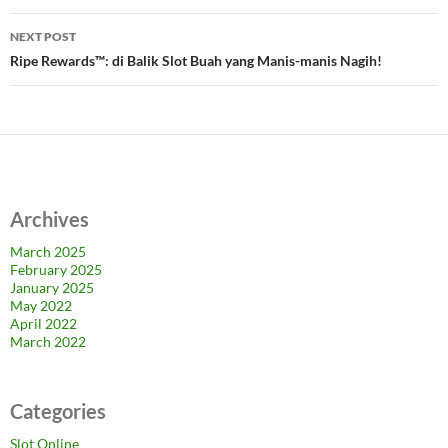
NEXT POST
Ripe Rewards™: di Balik Slot Buah yang Manis-manis Nagih!
Archives
March 2025
February 2025
January 2025
May 2022
April 2022
March 2022
Categories
Slot Online