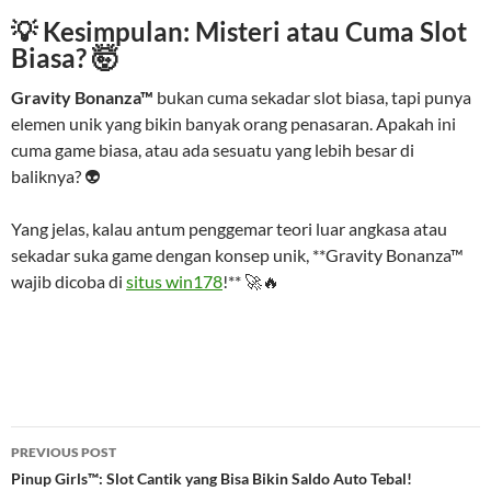
💡 Kesimpulan: Misteri atau Cuma Slot
Biasa? 🤯
Gravity Bonanza™
bukan cuma sekadar slot biasa, tapi punya
elemen unik yang bikin banyak orang penasaran. Apakah ini
cuma game biasa, atau ada sesuatu yang lebih besar di
baliknya? 👽
Yang jelas, kalau antum penggemar teori luar angkasa atau
sekadar suka game dengan konsep unik, **Gravity Bonanza™
wajib dicoba di
situs win178
!** 🚀🔥
Post
PREVIOUS POST
navigation
Pinup Girls™: Slot Cantik yang Bisa Bikin Saldo Auto Tebal!