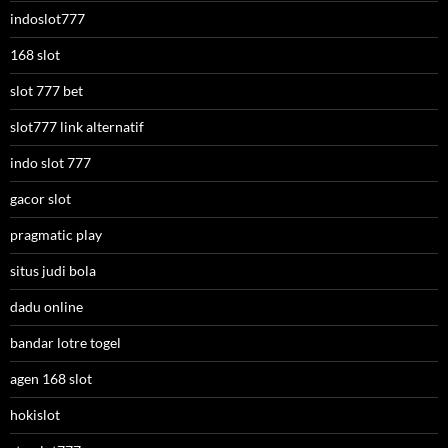
indoslot777
168 slot
slot 777 bet
slot777 link alternatif
indo slot 777
gacor slot
pragmatic play
situs judi bola
dadu online
bandar lotre togel
agen 168 slot
hokislot