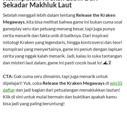
Sekadar Makhluk Laut
Setelah menggali lebih dalam tentang
Release the Kraken
Megaways
, kita bisa melihat bahwa game ini bukan cuma soal
gameplay seru dan peluang menang besar, tapi juga punya
cerita menarik dan fakta unik di baliknya. Dari inspirasi
mitologi Kraken yang legendaris, hingga kontroversi dan teori
konspirasi yang menyertainya, game ini penuh dengan lapisan
cerita yang nggak kalah menarik. Jadi, kalau lo suka tantangan
dan misteri laut dalam, game ini pasti cocok buat lo! 🌊🦑
CTA:
Gak cuma seru dimainin, tapi juga menarik untuk
dipelajari! Yuk, coba
Release the Kraken Megaways
di
win33
daftar
dan jadi bagian dari petualangan menaklukkan lautan!
Klik di sini untuk mulai bermain dan buktikan apakah kamu
bisa jadi yang paling beruntung!