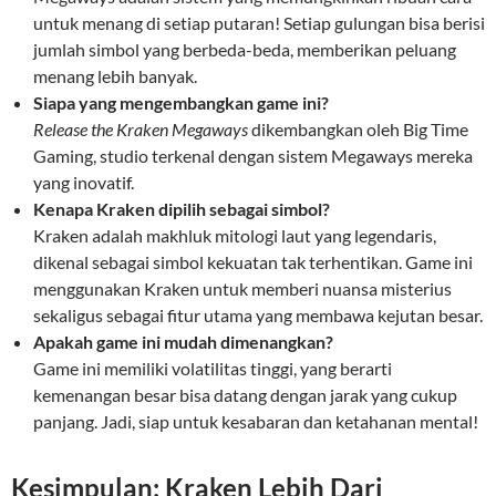
untuk menang di setiap putaran! Setiap gulungan bisa berisi
jumlah simbol yang berbeda-beda, memberikan peluang
menang lebih banyak.
Siapa yang mengembangkan game ini?
Release the Kraken Megaways
dikembangkan oleh Big Time
Gaming, studio terkenal dengan sistem Megaways mereka
yang inovatif.
Kenapa Kraken dipilih sebagai simbol?
Kraken adalah makhluk mitologi laut yang legendaris,
dikenal sebagai simbol kekuatan tak terhentikan. Game ini
menggunakan Kraken untuk memberi nuansa misterius
sekaligus sebagai fitur utama yang membawa kejutan besar.
Apakah game ini mudah dimenangkan?
Game ini memiliki volatilitas tinggi, yang berarti
kemenangan besar bisa datang dengan jarak yang cukup
panjang. Jadi, siap untuk kesabaran dan ketahanan mental!
Kesimpulan: Kraken Lebih Dari