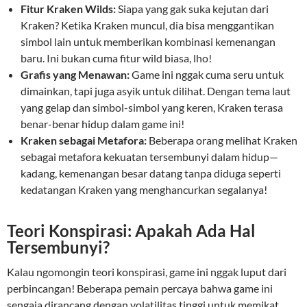
Fitur Kraken Wilds:
Siapa yang gak suka kejutan dari
Kraken? Ketika Kraken muncul, dia bisa menggantikan
simbol lain untuk memberikan kombinasi kemenangan
baru. Ini bukan cuma fitur wild biasa, lho!
Grafis yang Menawan:
Game ini nggak cuma seru untuk
dimainkan, tapi juga asyik untuk dilihat. Dengan tema laut
yang gelap dan simbol-simbol yang keren, Kraken terasa
benar-benar hidup dalam game ini!
Kraken sebagai Metafora:
Beberapa orang melihat Kraken
sebagai metafora kekuatan tersembunyi dalam hidup—
kadang, kemenangan besar datang tanpa diduga seperti
kedatangan Kraken yang menghancurkan segalanya!
Teori Konspirasi: Apakah Ada Hal
Tersembunyi?
Kalau ngomongin teori konspirasi, game ini nggak luput dari
perbincangan! Beberapa pemain percaya bahwa game ini
sengaja dirancang dengan volatilitas tinggi untuk memikat