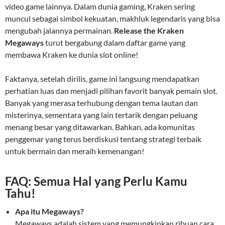
video game lainnya. Dalam dunia gaming, Kraken sering
muncul sebagai simbol kekuatan, makhluk legendaris yang bisa
mengubah jalannya permainan.
Release the Kraken
Megaways
turut bergabung dalam daftar game yang
membawa Kraken ke dunia slot online!
Faktanya, setelah dirilis, game ini langsung mendapatkan
perhatian luas dan menjadi pilihan favorit banyak pemain slot.
Banyak yang merasa terhubung dengan tema lautan dan
misterinya, sementara yang lain tertarik dengan peluang
menang besar yang ditawarkan. Bahkan, ada komunitas
penggemar yang terus berdiskusi tentang strategi terbaik
untuk bermain dan meraih kemenangan!
FAQ: Semua Hal yang Perlu Kamu
Tahu!
Apa itu Megaways?
Megaways adalah sistem yang memungkinkan ribuan cara