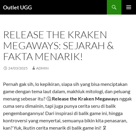
Skip
Outlet UGG
to
PRIMAR
content
MENU
RELEASE THE KRAKEN
MEGAWAYS: SEJARAH &
FAKTA MENARIK!
24/03/2025
ADMIN
Pernah gak sih, lo kepikiran, siapa sih yang bisa menciptakan
game dengan tema laut dalam, makhluk mitologi, dan peluang
menang sebesar itu? 🤔
Release the Kraken Megaways
nggak
cuma seru dimainin, tapi juga punya cerita seru di balik
pengembangannya! Dari inspirasi di balik game ini, hingga
kontroversi yang menyertai, semuanya bikin kita penasaran,
kan? Yuk, ikutin cerita menarik di balik game ini! 🦑