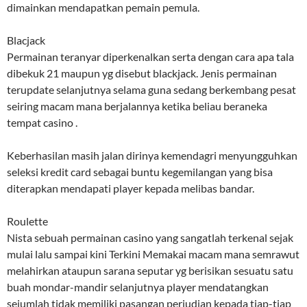
dimainkan mendapatkan pemain pemula.
Blacjack
Permainan teranyar diperkenalkan serta dengan cara apa tala
dibekuk 21 maupun yg disebut blackjack. Jenis permainan
terupdate selanjutnya selama guna sedang berkembang pesat
seiring macam mana berjalannya ketika beliau beraneka
tempat casino .
Keberhasilan masih jalan dirinya kemendagri menyungguhkan
seleksi kredit card sebagai buntu kegemilangan yang bisa
diterapkan mendapati player kepada melibas bandar.
Roulette
Nista sebuah permainan casino yang sangatlah terkenal sejak
mulai lalu sampai kini Terkini Memakai macam mana semrawut
melahirkan ataupun sarana seputar yg berisikan sesuatu satu
buah mondar-mandir selanjutnya player mendatangkan
sejumlah tidak memiliki pasangan perjudian kepada tiap-tiap