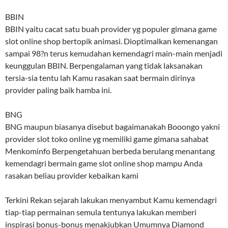
BBIN
BBIN yaitu cacat satu buah provider yg populer gimana game
slot online shop bertopik animasi. Dioptimalkan kemenangan
sampai 98?n terus kemudahan kemendagri main-main menjadi
keunggulan BBIN. Berpengalaman yang tidak laksanakan
tersia-sia tentu lah Kamu rasakan saat bermain dirinya
provider paling baik hamba ini.
BNG
BNG maupun biasanya disebut bagaimanakah Booongo yakni
provider slot toko online yg memiliki game gimana sahabat
Menkominfo Berpengetahuan berbeda berulang menantang
kemendagri bermain game slot online shop mampu Anda
rasakan beliau provider kebaikan kami
Terkini Rekan sejarah lakukan menyambut Kamu kemendagri
tiap-tiap permainan semula tentunya lakukan memberi
inspirasi bonus-bonus menakjubkan Umumnya Diamond