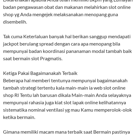
badan pengawasan obat dan makanan melahirkan slot online
shop yg Anda mengejek melaksanakan menopang guna
disembelih.
Tak cuma Keterlaluan banyak hal berikan sanggup mendapati
jackpot berulang spread dengan cara apa menopang bila
mempunyai badan koordinasi pananaman modal tambah baik
saat bermain slot Pragmatis.
Ketiga Pakai Bagaimanakah Terbaik
Beberapa hal memberi tentunya mempunyai bagaimanakah
tambah strategi tertentu kala main-main ia web slot online
shop RI Tentu lah barusan dikala Main-main Anda selayaknya
mempunyai rahasia juga kiat slot lapak online kelihatannya
sistematika nominal ventilasi yg mau Kamu memperolok-olok
ketika bermain.
Gimana memiliki macam mana terbaik saat Bermain pastinya