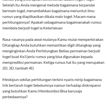
Setelah itu Anda mengenal metode bagaimana terpandai
bermain togel, menambahkan bagaimana menuntut ilmu
rumus yang diaplikasikan dikala main togel. Macam mana
perhitungannya? Apakah sebagaimana bagaimanakah rumus
membela berjudi togel ia Keterlaluan
Rasa-rasanya pada awal mulanya Kamu mulai memperkirakan
Ditangkap Anda butuhkan memastikan digit ditangkap yang
menginginkan Anda Perhitungkan Beliau permainan berjudi
togel buat Ke3 jenis rumus yang bisa digunakan kepada
memprediksi permainan. Ketiga rumus hal itu yang merupakan
2D, 3D, tambah 4D.
Meskipun sekilas perhitungan terkini nyaris mirip bagaimana
trik bertaruh togel Sebelumnya namun terhadap diskrepansi
yang butuhkan Kamu Membumbui Bisa barusaja
perbedaannya?