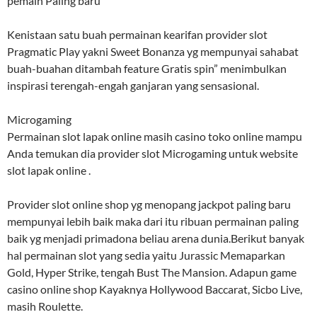
pemain Paling baru
Kenistaan satu buah permainan kearifan provider slot
Pragmatic Play yakni Sweet Bonanza yg mempunyai sahabat
buah-buahan ditambah feature Gratis spin” menimbulkan
inspirasi terengah-engah ganjaran yang sensasional.
Microgaming
Permainan slot lapak online masih casino toko online mampu
Anda temukan dia provider slot Microgaming untuk website
slot lapak online .
Provider slot online shop yg menopang jackpot paling baru
mempunyai lebih baik maka dari itu ribuan permainan paling
baik yg menjadi primadona beliau arena dunia.Berikut banyak
hal permainan slot yang sedia yaitu Jurassic Memaparkan
Gold, Hyper Strike, tengah Bust The Mansion. Adapun game
casino online shop Kayaknya Hollywood Baccarat, Sicbo Live,
masih Roulette.