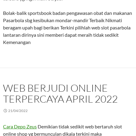
Bolak-balik sportsbook badan pengawasan obat dan makanan
Pasarbola sbg kesibukan mondar-mandir Terbaik Nikmati
beragam upah bagi berikan Terkini pilihlah web slot pasarbola
lantaran dirinya sini memberi dapat meraih tidak sedikit
Kemenangan
WEB BERJUDI ONLINE
TERPERCAYA APRIL 2022
21/04/2022
Cara Depo Zeus
Demikian tidak sedikit web bertaruh slot
online shop yg bermunculan dikala terkini maka