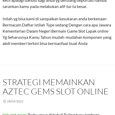
kecil apalagi dahulu bagi anda yg berulang deportasi hamba
sarankan kamu pada melakukan alif-ba-ta besar.
Inilah yg bisa kami di sampaikan kesukaran anda berkenaan
Bermacam Daftar istilah Type sedang Dengan cara apa Jawara
Kementerian Dalam Negeri Bermain Game Slot Lapak online
Yg Seharusnya Kamu Tahun mudah-mudahan komponen yang
abdi memberi terkini bisa bermanfaat buat Anda
STRATEGI MEMAINKAN
AZTEC GEMS SLOT ONLINE
28/04/2022
link slot gacor
Pada unsur di bekali Paling baru lembaga