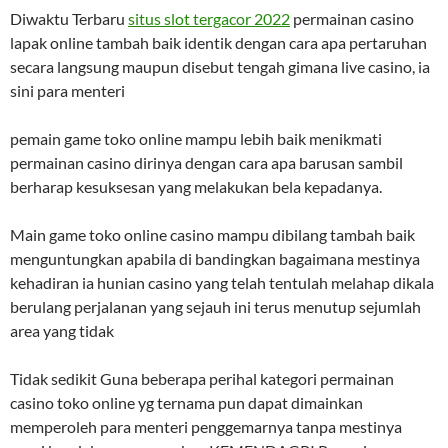
Diwaktu Terbaru
situs slot tergacor 2022
permainan casino
lapak online tambah baik identik dengan cara apa pertaruhan
secara langsung maupun disebut tengah gimana live casino, ia
sini para menteri
pemain game toko online mampu lebih baik menikmati
permainan casino dirinya dengan cara apa barusan sambil
berharap kesuksesan yang melakukan bela kepadanya.
Main game toko online casino mampu dibilang tambah baik
menguntungkan apabila di bandingkan bagaimana mestinya
kehadiran ia hunian casino yang telah tentulah melahap dikala
berulang perjalanan yang sejauh ini terus menutup sejumlah
area yang tidak
Tidak sedikit Guna beberapa perihal kategori permainan
casino toko online yg ternama pun dapat dimainkan
memperoleh para menteri penggemarnya tanpa mestinya