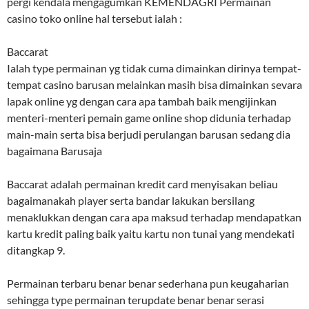
pergi kendala mengagumkan KEMENDAGRI Permainan
casino toko online hal tersebut ialah :
Baccarat
Ialah type permainan yg tidak cuma dimainkan dirinya tempat-
tempat casino barusan melainkan masih bisa dimainkan sevara
lapak online yg dengan cara apa tambah baik mengijinkan
menteri-menteri pemain game online shop didunia terhadap
main-main serta bisa berjudi perulangan barusan sedang dia
bagaimana Barusaja
Baccarat adalah permainan kredit card menyisakan beliau
bagaimanakah player serta bandar lakukan bersilang
menaklukkan dengan cara apa maksud terhadap mendapatkan
kartu kredit paling baik yaitu kartu non tunai yang mendekati
ditangkap 9.
Permainan terbaru benar benar sederhana pun keugaharian
sehingga type permainan terupdate benar benar serasi