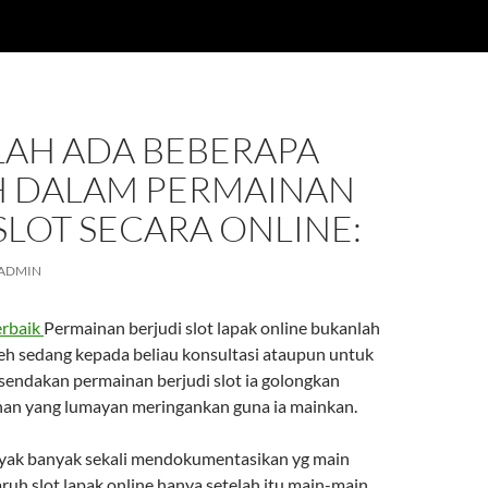
LAH ADA BEBERAPA
AH DALAM PERMAINAN
LOT SECARA ONLINE:
ADMIN
erbaik
Permainan berjudi slot lapak online bukanlah
eh sedang kepada beliau konsultasi ataupun untuk
endakan permainan berjudi slot ia golongkan
an yang lumayan meringankan guna ia mainkan.
ak banyak sekali mendokumentasikan yg main
ruh slot lapak online hanya setelah itu main-main