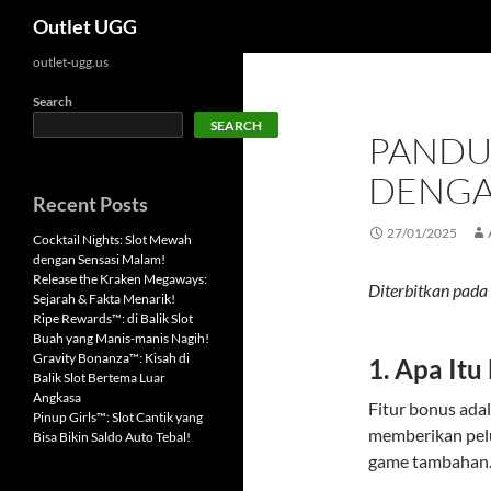
Outlet UGG
Skip
outlet-ugg.us
to
Search
content
SEARCH
PANDU
DENGA
Recent Posts
27/01/2025
Cocktail Nights: Slot Mewah
dengan Sensasi Malam!
Release the Kraken Megaways:
Diterbitkan pada
Sejarah & Fakta Menarik!
Ripe Rewards™: di Balik Slot
Buah yang Manis-manis Nagih!
Gravity Bonanza™: Kisah di
1. Apa Itu
Balik Slot Bertema Luar
Angkasa
Fitur bonus ada
Pinup Girls™: Slot Cantik yang
memberikan pelu
Bisa Bikin Saldo Auto Tebal!
game tambahan