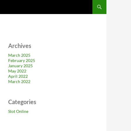
Archives
March 2025
February 2025
January 2025
May 2022
April 2022
March 2022
Categories
Slot Online